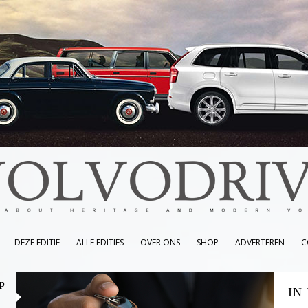
DEZE EDITIE
ALLE EDITIES
OVER ONS
SHOP
ADVERTEREN
C
op
IN