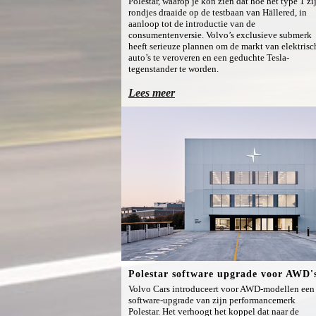
Polestar, waarop je kon zien dat hoe het type 1 zi
rondjes draaide op de testbaan van Hällered, in
aanloop tot de introductie van de
consumentenversie. Volvo’s exclusieve submerk
heeft serieuze plannen om de markt van elektrisc
auto’s te veroveren en een geduchte Tesla-
tegenstander te worden.
Lees meer
Polestar software upgrade voor AWD'
Volvo Cars introduceert voor AWD-modellen een
software-upgrade van zijn performancemerk
Polestar. Het verhoogt het koppel dat naar de