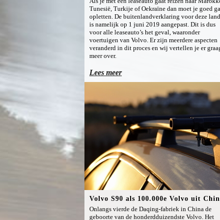
Als je met een leaseauto gaat reizen naar Marokk
Tunesië, Turkije of Oekraïne dan moet je goed g
opletten. De buitenlandverklaring voor deze lan
is namelijk op 1 juni 2019 aangepast. Dit is dus
voor alle leaseauto’s het geval, waaronder
voertuigen van Volvo. Er zijn meerdere aspecten
veranderd in dit proces en wij vertellen je er graa
meer over.
Lees meer
Volvo S90 als 100.000e Volvo uit Chi
Onlangs vierde de Daqing-fabriek in China de
geboorte van de honderdduizendste Volvo. Het