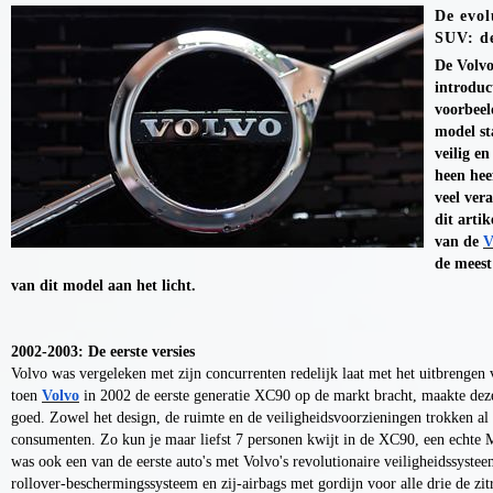
De evol
SUV: d
De Volvo
introduc
voorbee
model st
veilig e
heen hee
veel ver
dit arti
van de
V
de meest
van dit model aan het licht.
2002-2003: De eerste versies
Volvo was vergeleken met zijn concurrenten redelijk laat met het uitbreng
toen
Volvo
in 2002 de eerste generatie XC90 op de markt bracht, maakte deze 
goed. Zowel het design, de ruimte en de veiligheidsvoorzieningen trokken al
consumenten. Zo kun je maar liefst 7 personen kwijt in de XC90, een ech
was ook een van de eerste auto's met Volvo's revolutionaire veiligheidssystee
rollover-beschermingssysteem en zij-airbags met gordijn voor alle drie de zitr