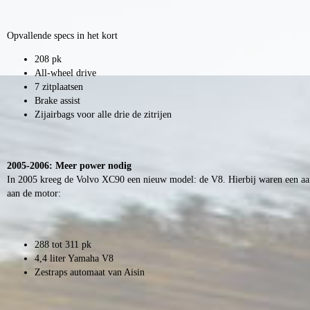
Opvallende specs in het kort
208 pk
All-wheel drive
7 zitplaatsen
Brake assist
Zijairbags voor alle drie de zitrijen
2005-2006: Meer power nodig
In 2005 kreeg de Volvo XC90 een nieuw model: de V8. Hierbij waren een aan
aan de motor:
288 tot 311 pk
4,4 liter Yamaha V8
Zestraps automaat van Aisin