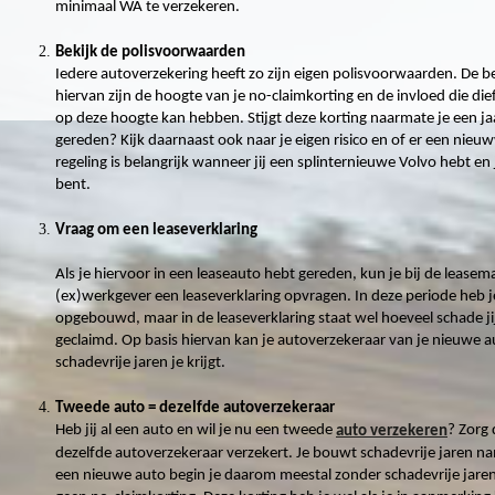
minimaal WA te verzekeren.
Bekijk de polisvoorwaarden
Iedere autoverzekering heeft zo zijn eigen polisvoorwaarden. De b
hiervan zijn de hoogte van je no-claimkorting en de invloed die die
op deze hoogte kan hebben. Stijgt deze korting naarmate je een ja
gereden? Kijk daarnaast ook naar je eigen risico en of er een nieu
regeling is belangrijk wanneer jij een splinternieuwe Volvo hebt en 
bent.
Vraag om een leaseverklaring
Als je hiervoor in een leaseauto hebt gereden, kun je bij de lease
(ex)werkgever een leaseverklaring opvragen. In deze periode heb j
opgebouwd, maar in de leaseverklaring staat wel hoeveel schade jij
geclaimd. Op basis hiervan kan je autoverzekeraar van je nieuwe a
schadevrije jaren je krijgt.
Tweede auto = dezelfde autoverzekeraar
Heb jij al een auto en wil je nu een tweede
? Zorg 
auto verzekeren
dezelfde autoverzekeraar verzekert. Je bouwt schadevrije jaren nam
een nieuwe auto begin je daarom meestal zonder schadevrije jaren