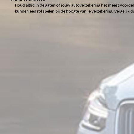
Houd altijd in de gaten of jouw autoverzekering het meest voordeli
kunnen een rol spelen bij de hoogte van je verzekering. Vergelijk d