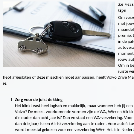
Zo verz
tips
Om verze
met jouw
maandeli
premie. 
in de ga
autoverze
moment be
jouw aut
Om in bee
juiste v
hebt afgesloten of deze misschien moet aanpassen, heeft Volvo Drive Mag
je.
Zorg voor de juist dekking
Het klinkt vast heel logisch en makkelijk, maar wanneer heb jij e
Volvo? De meest voorkomende vormen zijn de WA, WA+ en Allrisk d
die ouder dan acht jaar is? Dan volstaat een WA-verzekering. Voor
dan drie jaar) is een Allriskverzekering aan te raden. Voor auto’s tu
wordt meestal gekozen voor een verzekering WA+. Het is in Nederl