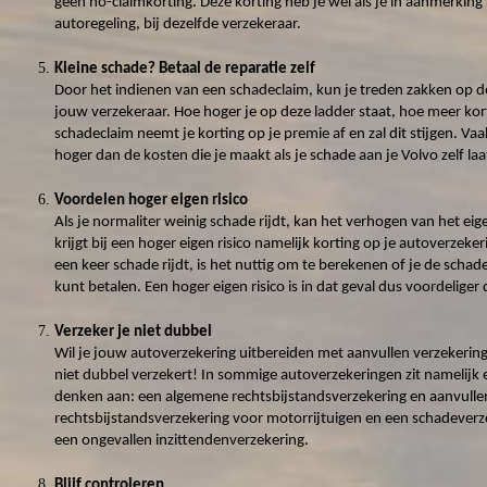
geen no-claimkorting. Deze korting heb je wel als je in aanmerki
autoregeling, bij dezelfde verzekeraar.
Kleine schade? Betaal de reparatie zelf
Door het indienen van een schadeclaim, kun je treden zakken op 
jouw verzekeraar. Hoe hoger je op deze ladder staat, hoe meer kort
schadeclaim neemt je korting op je premie af en zal dit stijgen. Va
hoger dan de kosten die je maakt als je schade aan je Volvo zelf laa
Voordelen hoger eigen risico
Als je normaliter weinig schade rijdt, kan het verhogen van het eige
krijgt bij een hoger eigen risico namelijk korting op je autoverzek
een keer schade rijdt, is het nuttig om te berekenen of je de schade
kunt betalen. Een hoger eigen risico is in dat geval dus voordeliger 
Verzeker je niet dubbel
Wil je jouw autoverzekering uitbereiden met aanvullen verzekeringe
niet dubbel verzekert! In sommige autoverzekeringen zit namelijk 
denken aan: een algemene rechtsbijstandsverzekering en aanvull
rechtsbijstandsverzekering voor motorrijtuigen en een schadeverz
een ongevallen inzittendenverzekering.
Blijf controleren