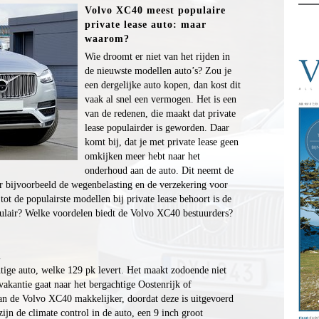
Volvo XC40 meest populaire
private lease auto: maar
waarom?
Wie droomt er niet van het rijden in
de nieuwste modellen auto’s? Zou je
een dergelijke auto kopen, dan kost dit
vaak al snel een vermogen. Het is een
van de redenen, die maakt dat private
lease populairder is geworden. Daar
komt bij, dat je met private lease geen
omkijken meer hebt naar het
onderhoud aan de auto. Dit neemt de
or bijvoorbeeld de wegenbelasting en de verzekering voor
ot de populairste modellen bij private lease behoort is de
ulair? Welke voordelen biedt de Volvo XC40 bestuurders?
n
tige auto, welke 129 pk levert. Het maakt zodoende niet
 vakantie gaat naar het bergachtige Oostenrijk of
van de Volvo XC40 makkelijker, doordat deze is uitgevoerd
ijn de climate control in de auto, een 9 inch groot