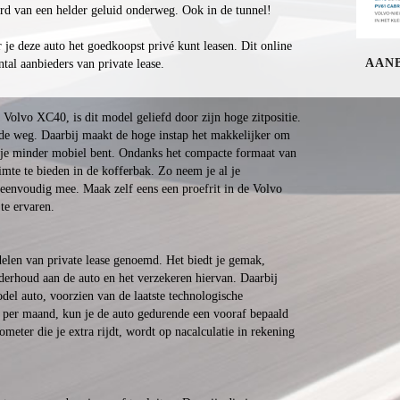
rd van een helder geluid onderweg. Ook in de tunnel!
 je deze auto het goedkoopst privé kunt leasen. Dit online
AAN
ntal aanbieders van private lease.
Volvo XC40, is dit model geliefd door zijn hoge zitpositie.
 de weg. Daarbij maakt de hoge instap het makkelijker om
t je minder mobiel bent. Ondanks het compacte formaat van
mte te bieden in de kofferbak. Zo neem je al je
eenvoudig mee. Maak zelf eens een proefrit in de Volvo
 te ervaren.
rdelen van private lease genoemd. Het biedt je gemak,
derhoud aan de auto en het verzekeren hiervan. Daarbij
odel auto, voorzien van de laatste technologische
g per maand, kun je de auto gedurende een vooraf bepaald
ometer die je extra rijdt, wordt op nacalculatie in rekening