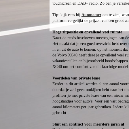
touchscreen en DAB+ radio. Zo ben je verzeke
Tip: kijk eens bij
Autonomer
om te zien, waar
platform vergelijkt de prijzen van een groot aa
Hoge zitpositie en opvallend veel ruimte
Naast de reeds beschreven toevoegingen aan de 
Het maakt dat je een goed overzicht hebt over
in en uit de auto te komen, op het moment da
de Volvo XC40 heeft deze je opvallend veel rui
vakantiespullen en bijvoorbeeld boodschappen 
XC40 om het comfort van dit krachtige model
Voordelen van private lease
Eerder in dit artikel werden al een aantal voo
doordat je zelf geen omkijken hebt naar het on
profiteer je met private lease van een nieuw m
hoogstandjes voor auto’s. Voor een vast bedra
aantal kilometers per jaar gebruiken. Iedere kil
gebracht.
Sluit een contract voor meerdere jaren af